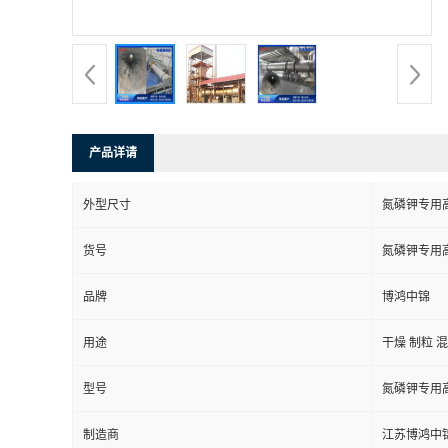
产品详请
外型尺寸
氮磷钾专用
货号
氮磷钾专用
品牌
博鸿中锦
用途
干燥 制粒 
型号
氮磷钾专用
制造商
江苏博鸿中