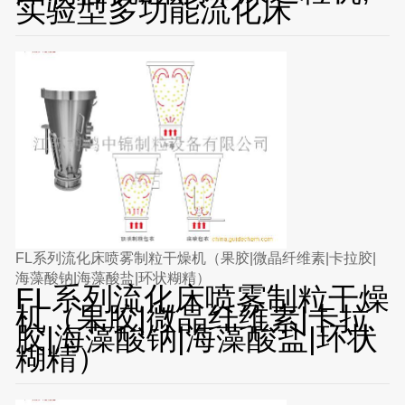
实验型多功能流化床
FL系列流化床喷雾制粒干燥机（果胶|微晶纤维素|卡拉胶|
海藻酸钠|海藻酸盐|环状糊精）
FL系列流化床喷雾制粒干燥
机（果胶|微晶纤维素|卡拉
胶|海藻酸钠|海藻酸盐|环状
糊精）