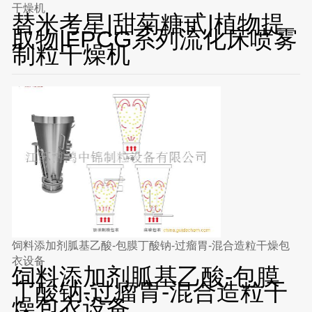
干燥机
替米考星|甜菊糖甙|植物提
取物|FPCG系列流化床喷雾
制粒干燥机
饲料添加剂胍基乙酸-包膜丁酸钠-过瘤胃-混合造粒干燥包
衣设备
饲料添加剂胍基乙酸-包膜
丁酸钠-过瘤胃-混合造粒干
燥包衣设备