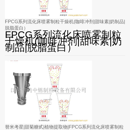
FPCG系列流化床喷雾制粒干燥机(咖啡冲剂|甜味素|奶制品|
脱脂蛋白）
FPCG系列流化床喷雾制粒
干燥机(咖啡冲剂|甜味素|奶
制品|脱脂蛋白）
替米考星|甜菊糖甙|植物提取物|FPCG系列流化床喷雾制粒