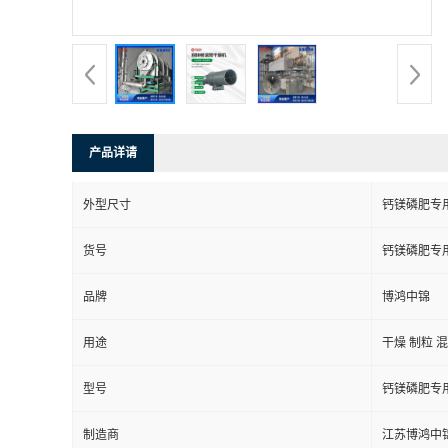
产品详请
外型尺寸
钙镁磷肥专
货号
钙镁磷肥专
品牌
博鸿中锦
用途
干燥 制粒 
型号
钙镁磷肥专
制造商
江苏博鸿中