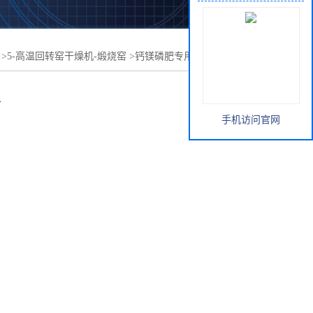
>
5-高温回转窑干燥机-煅烧窑
>
钙镁磷肥专用高温回转窑干
良
手机访问官网