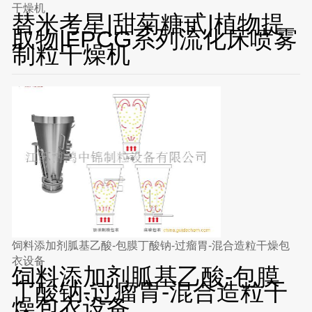
干燥机
替米考星|甜菊糖甙|植物提
取物|FPCG系列流化床喷雾
制粒干燥机
饲料添加剂胍基乙酸-包膜丁酸钠-过瘤胃-混合造粒干燥包
衣设备
饲料添加剂胍基乙酸-包膜
丁酸钠-过瘤胃-混合造粒干
燥包衣设备