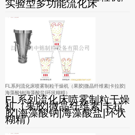
实验型多功能流化床
FL系列流化床喷雾制粒干燥机（果胶|微晶纤维素|卡拉胶|
海藻酸钠|海藻酸盐|环状糊精）
FL系列流化床喷雾制粒干燥
机（果胶|微晶纤维素|卡拉
胶|海藻酸钠|海藻酸盐|环状
糊精）