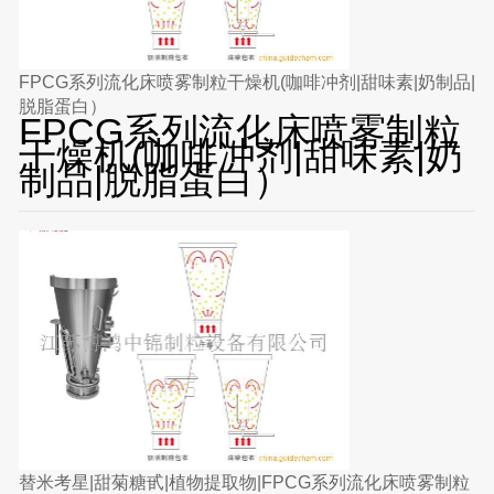
FPCG系列流化床喷雾制粒干燥机(咖啡冲剂|甜味素|奶制品|
脱脂蛋白）
FPCG系列流化床喷雾制粒
干燥机(咖啡冲剂|甜味素|奶
制品|脱脂蛋白）
替米考星|甜菊糖甙|植物提取物|FPCG系列流化床喷雾制粒