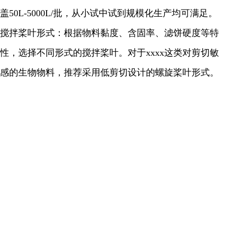
盖50L-5000L/批，从小试中试到规模化生产均可满足。
搅拌桨叶形式：根据物料黏度、含固率、滤饼硬度等特
性，选择不同形式的搅拌桨叶。对于xxxx这类对剪切敏
感的生物物料，推荐采用低剪切设计的螺旋桨叶形式。
加热方式与温度控制精度：干燥温度直接影响肽活性，
采用多点测温、分区控温的设计，确保干燥过程均匀可
控。
防爆配置：若工艺中涉及有机溶剂，设备可满足防爆要
求，配备相应的泄爆装置和安全连锁系统。
无菌配置：满足无菌原料药生产要求，可配置在线SIP灭
菌系统