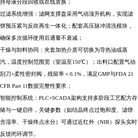
持母液分段回收或在线置换；
过滤系统增强：滤网支撑盘采用气动顶升机构，实现滤
饼预压紧与反吹再生一体化；配套高压脉冲清洗模块，
确保多次循环使用后通量不衰减；
干燥与卸料协同：夹套加热介质可切换为导热油或蒸
汽，温度控制范围宽（室温至150℃）；出料口配置气动
刮刀+柔性密封阀，残留率＜0.1%，满足GMP与FDA 21
CFR Part 11数据完整性要求；
智能控制系统：PLC+SCADA架构支持多阶段工艺配方存
储与一键启停，关键参数（如结晶终点过饱和度、滤饼
含湿率、干燥终点水分）可通过近红外（NIR）探头实时
反馈闭环调节。