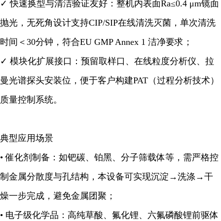
✓ 快速换型与清洁验证友好：整机内表面Ra≤0.4 μm镜面
抛光，无死角设计支持CIP/SIP在线清洗灭菌，单次清洗
时间＜30分钟，符合EU GMP Annex 1 洁净要求；
✓ 模块化扩展接口：预留取样口、在线粒度分析仪、拉
曼光谱探头安装位，便于客户构建PAT（过程分析技术）
质量控制系统。
典型应用场景
• 催化剂制备：如钯碳、铂黑、分子筛载体等，需严格控
制金属分散度与孔结构，本设备可实现沉淀→洗涤→干
燥一步完成，避免金属团聚；
• 电子级化学品：高纯草酸、氟化锂、六氟磷酸锂前驱体