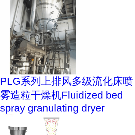
PLG系列上排风多级流化床喷
雾造粒干燥机Fluidized bed
spray granulating dryer