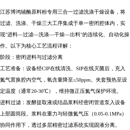
江苏博鸿辅酶原料粉专用三合一过滤洗涤干燥设备，将
过滤、洗涤、干燥三大工序集成于单一密闭腔体内，实
现"进料—过滤—洗涤—干燥—出料"的连续化、自动化操
作。以下为核心工艺流程详解：
阶段：密闭进料与过滤分离
工艺准备：设备经CIP在线清洗、SIP在线灭菌后，充入
氮气置换腔内空气，氧含量降至≤50ppm。夹套预热至设
定温度（通常20-30℃），维持微正压氮气保护环境。
进料过滤：发酵提取液或结晶浆料经密闭管道泵入设备
上部圆筒段。浆料在重力与轻微氮气压（0.05-0.1MPa）
协同作用下，透过多层精密过滤系统实现固液分离。