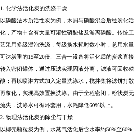
1. 化学法活化炭的洗涤干燥
以磷酸法木质活性炭为例，木屑与磷酸混合后经炭化活
化，产物中含有大量可溶性磷酸盐及游离磷酸。传统工
艺采用多级浸泡洗涤，每级换水耗时数小时，总用水量
可达炭重的15至20倍。三合一设备将活化后的炭浆直接
转入密闭罐体，通过压滤实现固液分离，滤液可回收磷
酸；再以喷淋方式加入定量洗涤水，搅拌桨将滤饼打散
再浆化，实现高效置换洗涤。由于全程密闭，粉状炭无
流失，洗涤水可循环套用，水耗降低60%以上。
2. 物理法活化炭的除尘与干燥
以椰壳颗粒炭为例，水蒸气活化后含水率约50%至60%，