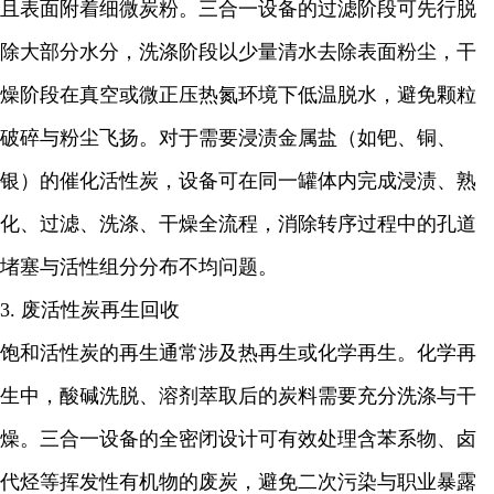
且表面附着细微炭粉。三合一设备的过滤阶段可先行脱
除大部分水分，洗涤阶段以少量清水去除表面粉尘，干
燥阶段在真空或微正压热氮环境下低温脱水，避免颗粒
破碎与粉尘飞扬。对于需要浸渍金属盐（如钯、铜、
银）的催化活性炭，设备可在同一罐体内完成浸渍、熟
化、过滤、洗涤、干燥全流程，消除转序过程中的孔道
堵塞与活性组分分布不均问题。
3. 废活性炭再生回收
饱和活性炭的再生通常涉及热再生或化学再生。化学再
生中，酸碱洗脱、溶剂萃取后的炭料需要充分洗涤与干
燥。三合一设备的全密闭设计可有效处理含苯系物、卤
代烃等挥发性有机物的废炭，避免二次污染与职业暴露