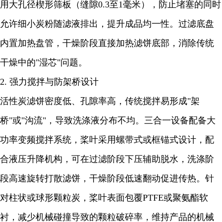
用大孔径楔形筛板（缝隙0.3至1毫米），防止堵塞的同时
允许细小炭粉随滤液排出，提升成品均一性。过滤底盘
内置加热盘管，干燥阶段直接加热滤饼底部，消除传统
干燥中的"湿芯"问题。
2. 强力搅拌与防架桥设计
活性炭滤饼密度低、孔隙率高，传统搅拌易形成"架
桥"或"沟流"，导致洗涤液分布不均。三合一设备配备大
功率变频搅拌系统，桨叶采用螺带式或框锚式设计，配
合液压升降机构，可在过滤阶段下压辅助脱水，洗涤阶
段高速旋转打散滤饼，干燥阶段低速翻动促进传热。针
对柱状或球形颗粒炭，桨叶表面包覆PTFE或聚氨酯软
衬，减少机械碰撞导致的颗粒破碎率，维持产品的机械