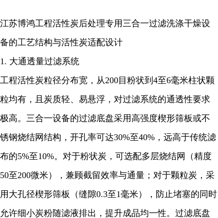
江苏博鸿工程活性炭后处理专用三合一过滤洗涤干燥设
备的工艺结构与活性炭适配设计
1. 大通透量过滤系统
工程活性炭粒径分布宽，从200目粉状到4至6毫米柱状颗
粒均有，且炭质轻、易悬浮，对过滤系统的通透性要求
极高。三合一设备的过滤底盘采用高强度楔形筛板或不
锈钢烧结网结构，开孔率可达30%至40%，远高于传统滤
布的5%至10%。对于粉状炭，可选配多层烧结网（精度
50至200微米），兼顾截留效率与通量；对于颗粒炭，采
用大孔径楔形筛板（缝隙0.3至1毫米），防止堵塞的同时
允许细小炭粉随滤液排出，提升成品均一性。过滤底盘