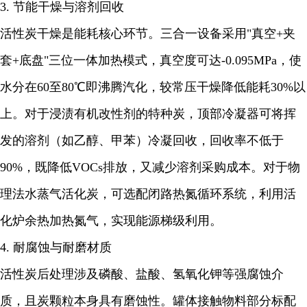
3. 节能干燥与溶剂回收
活性炭干燥是能耗核心环节。三合一设备采用"真空+夹
套+底盘"三位一体加热模式，真空度可达-0.095MPa，使
水分在60至80℃即沸腾汽化，较常压干燥降低能耗30%以
上。对于浸渍有机改性剂的特种炭，顶部冷凝器可将挥
发的溶剂（如乙醇、甲苯）冷凝回收，回收率不低于
90%，既降低VOCs排放，又减少溶剂采购成本。对于物
理法水蒸气活化炭，可选配闭路热氮循环系统，利用活
化炉余热加热氮气，实现能源梯级利用。
4. 耐腐蚀与耐磨材质
活性炭后处理涉及磷酸、盐酸、氢氧化钾等强腐蚀介
质，且炭颗粒本身具有磨蚀性。罐体接触物料部分标配