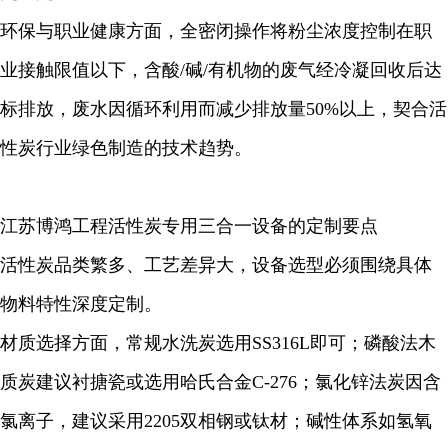
环保与职业健康方面，全密闭操作将粉尘浓度控制在职
业接触限值以下，含酸/碱/有机物的废气经冷凝回收后达
标排放，废水因循环利用而减少排放量50%以上，契合活
性炭行业绿色制造的技术趋势。
江苏博鸿工程活性炭专用三合一设备的定制要点
活性炭品类繁多、工艺差异大，设备选型必须围绕具体
物料特性深度定制。
材质选择方面，常规水洗炭选用SS316L即可；磷酸法木
质炭建议衬搪瓷或选用哈氏合金C-276；氯化锌法炭因含
氯离子，建议采用2205双相钢或钛材；碱性体系如氢氧