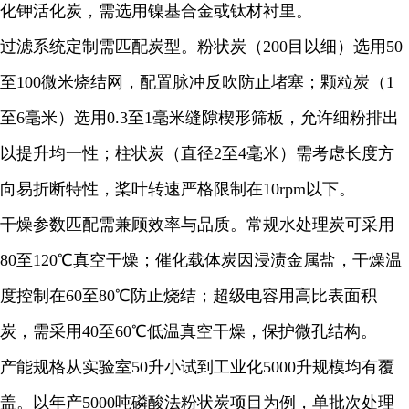
化钾活化炭，需选用镍基合金或钛材衬里。
过滤系统定制需匹配炭型。粉状炭（200目以细）选用50
至100微米烧结网，配置脉冲反吹防止堵塞；颗粒炭（1
至6毫米）选用0.3至1毫米缝隙楔形筛板，允许细粉排出
以提升均一性；柱状炭（直径2至4毫米）需考虑长度方
向易折断特性，桨叶转速严格限制在10rpm以下。
干燥参数匹配需兼顾效率与品质。常规水处理炭可采用
80至120℃真空干燥；催化载体炭因浸渍金属盐，干燥温
度控制在60至80℃防止烧结；超级电容用高比表面积
炭，需采用40至60℃低温真空干燥，保护微孔结构。
产能规格从实验室50升小试到工业化5000升规模均有覆
盖。以年产5000吨磷酸法粉状炭项目为例，单批次处理