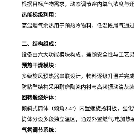
根据目标产物需求，动态调节窑内氧气浓度与
热能梯级利用
：
高温烟气余热用于预热冷物料，低温段尾气通
二、结构组成：
设备由六大功能模块构成，兼顾安全性与工艺
预热干燥模块
：
多级旋风预热器串联设计，物料逐级升温并完
防粘壁结构采用耐磨陶瓷内衬与高频振动清灰
回转煅烧炉体
：
倾斜式筒体（倾角2-4°）内置螺旋扬料板，强
筒体分设多段独立温区，通过外置燃气/电加热
气氛调节系统
：