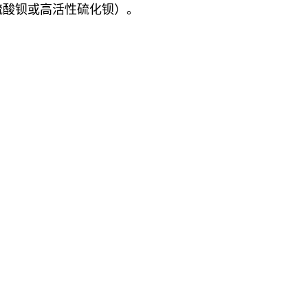
硫酸钡或高活性硫化钡）。
。