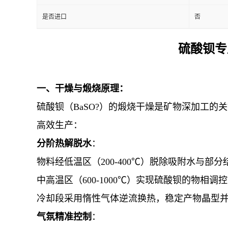
是否进口
否
硫酸钡专
一、干燥与煅烧原理：
硫酸钡（BaSO?）的煅烧干燥是矿物深加工
高效生产：
分阶热解脱水
：
物料经低温区（200-400℃）脱除吸附水与部
中高温区（600-1000℃）实现硫酸钡的物
冷却段采用惰性气体逆流换热，稳定产物晶型
气氛精准控制
：