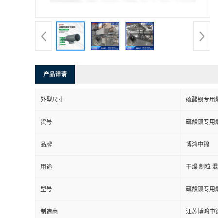
产品详请
外型尺寸
硫酸钡专用
货号
硫酸钡专用
品牌
博鸿中锦
用途
干燥 制粒 
型号
硫酸钡专用
制造商
江苏博鸿中