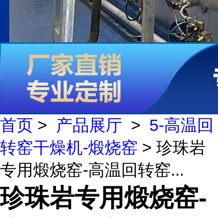
首页
>
产品展厅
>
5-高温回
转窑干燥机-煅烧窑
> 珍珠岩
专用煅烧窑-高温回转窑...
珍珠岩专用煅烧窑-