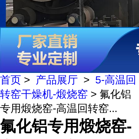
首页
>
产品展厅
>
5-高温回
转窑干燥机-煅烧窑
> 氟化铝
专用煅烧窑-高温回转窑...
氟化铝专用煅烧窑-