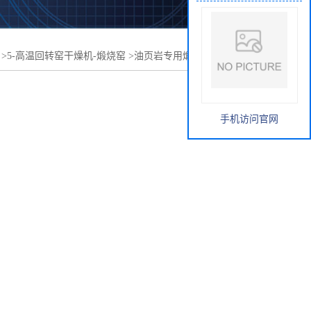
>
5-高温回转窑干燥机-煅烧窑
>
油页岩专用煅烧窑-高温回转
手机访问官网