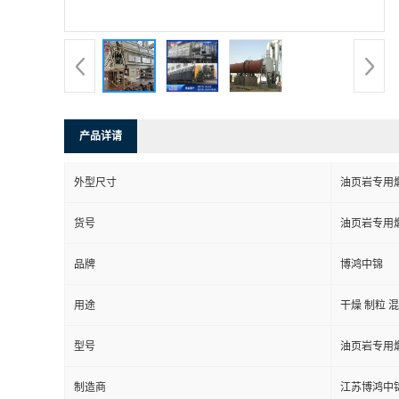
产品详请
外型尺寸
油页岩专用
货号
油页岩专用
品牌
博鸿中锦
用途
干燥 制粒 
型号
油页岩专用
制造商
江苏博鸿中