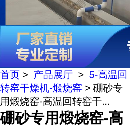
首页
>
产品展厅
>
5-高温回
转窑干燥机-煅烧窑
> 硼砂专
用煅烧窑-高温回转窑干...
硼砂专用煅烧窑-高