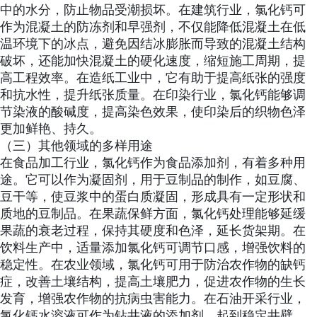
中的水分，防止物品受潮损坏。在建筑行业，氯化钙可
作为混凝土的防冻剂和早强剂，不仅能降低混凝土在低
温环境下的冰点，避免因结冰膨胀而导致的混凝土结构
破坏，还能加快混凝土的硬化速度，缩短施工周期，提
高工程效率。在造纸工业中，它有助于提高纸张的强度
和抗水性，提升纸张质量。在印染行业，氯化钙能够调
节染液的酸碱度，提高染色效果，使印染后的织物色泽
更加鲜艳、持久。
（三）其他领域的多样用途
在食品加工行业，氯化钙作为食品添加剂，有着多种用
途。它可以作为凝固剂，用于豆制品的制作，如豆腐、
豆干等，使豆浆中的蛋白质凝固，形成具有一定形状和
质地的豆制品。在果蔬保鲜方面，氯化钙处理能够延缓
果蔬的衰老过程，保持其硬度和色泽，延长货架期。在
饮料生产中，适量添加氯化钙可调节口感，增强饮料的
稳定性。在农业领域，氯化钙可用于防治农作物的缺钙
症，改善土壤结构，提高土壤肥力，促进农作物的生长
发育，增强农作物的抗病虫害能力。在石油开采行业，
氯化钙水溶液可作为钻井液的添加剂，起到稳定井壁、