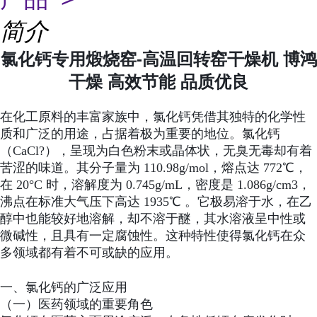
简介
氯化钙专用煅烧窑-高温回转窑干燥机 博鸿
干燥 高效节能 品质优良
在化工原料的丰富家族中，氯化钙凭借其独特的化学性
质和广泛的用途，占据着极为重要的地位。氯化钙
（CaCl?），呈现为白色粉末或晶体状，无臭无毒却有着
苦涩的味道。其分子量为 110.98g/mol，熔点达 772℃，
在 20°C 时，溶解度为 0.745g/mL，密度是 1.086g/cm3，
沸点在标准大气压下高达 1935℃ 。它极易溶于水，在乙
醇中也能较好地溶解，却不溶于醚，其水溶液呈中性或
微碱性，且具有一定腐蚀性。这种特性使得氯化钙在众
多领域都有着不可或缺的应用。
一、氯化钙的广泛应用
（一）医药领域的重要角色