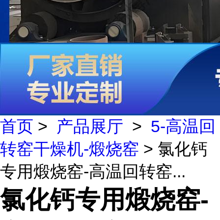
首页
>
产品展厅
>
5-高温回
转窑干燥机-煅烧窑
> 氯化钙
专用煅烧窑-高温回转窑...
氯化钙专用煅烧窑-