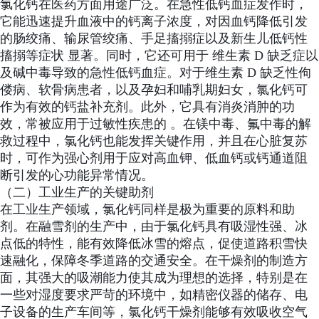
氯化钙在医药方面用途广泛。在急性低钙血症发作时，
它能迅速提升血液中的钙离子浓度，对因血钙降低引发
的肠绞痛、输尿管绞痛、手足搐搦症以及新生儿低钙性
搐搦等症状 显著。同时，它还可用于 维生素 D 缺乏症以
及碱中毒导致的急性低钙血症。对于维生素 D 缺乏性佝
偻病、软骨病患者，以及孕妇和哺乳期妇女，氯化钙可
作为有效的钙盐补充剂。此外，它具有消炎消肿的功
效，常被应用于过敏性疾患的 。在镁中毒、氟中毒的解
救过程中，氯化钙也能发挥关键作用，并且在心脏复苏
时，可作为强心剂用于应对高血钾、低血钙或钙通道阻
断引发的心功能异常情况。
（二）工业生产的关键助剂
在工业生产领域，氯化钙同样是极为重要的原料和助
剂。在融雪剂的生产中，由于氯化钙具有吸湿性强、冰
点低的特性，能有效降低冰雪的熔点，促使道路积雪快
速融化，保障冬季道路的交通安全。在干燥剂的制造方
面，其强大的吸潮能力使其成为理想的选择，特别是在
一些对湿度要求严苛的环境中，如精密仪器的储存、电
子设备的生产车间等，氯化钙干燥剂能够有效吸收空气