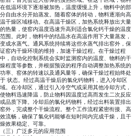
窑后，首先会进入窑体的预热区域。在这个区域，物料
在低温环境下逐渐被加热，温度缓慢上升，物料中的部
分自由水分开始蒸发。随着窑体的转动，物料逐渐向高
温干燥区域移动。在高温干燥区，加热系统释放出大量
的热量，使窑内温度迅速升高到适合氯化钙干燥的温度
范围。此时，物料中的结晶水在高温作用下大量蒸发，
变成水蒸气。通风系统持续将这些水蒸气排出窑外，保
证窑内干燥环境的维持，加速干燥过程。在干燥过程
中，自动化控制系统会实时监测窑内的温度、物料的干
燥程度等参数，并根据预设的程序自动调整加热系统的
功率、窑体的转速以及通风量等，确保干燥过程始终处
于 状态。经过高温干燥后的氯化钙物料，进入冷却区
域。在冷却区，通过引入冷空气或采用其他冷却方式，
使物料迅速降温，防止物料因温度过高而发生二次反应
或品质下降。冷却后的氯化钙物料，经过出料装置排出
窑外，完成整个干燥流程。整个工作流程紧密衔接、高
效流畅，确保了氯化钙能够在短时间内完成干燥，且干
燥效果稳定、可靠。
（三）广泛多元的应用范围