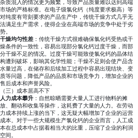
杂质混入的情况更为频繁，导致产品质量难以达到高端
市场的严格标准。在电子级氯化钙（纯度要求极高）等
对纯度有苛刻要求的产品生产中，传统干燥方式几乎无
法满足生产需求，使得企业在高端市场的竞争中处于劣
势。
干燥均匀性差
：传统干燥方式很难确保氯化钙受热或干
燥条件的一致性，容易出现部分氯化钙过度干燥，而部
分干燥不足的情况。过度干燥可能致使氯化钙的晶体结
构遭到破坏，影响其化学性能；干燥不足则会使产品含
水量过高，在储存和后续加工过程中容易出现结块、变
质等问题，降低产品的品质和市场竞争力，增加企业的
售后成本和声誉风险。
（三）成本居高不下
人力成本攀升
：自然晾晒需要大量人工进行物料的摊
放、翻动和收集等操作，这耗费了大量的人力。在劳动
力成本持续上涨的当下，这无疑大幅增加了企业的运营
成本。对于一些大规模生产氯化钙的企业而言，人工成
本在总成本中占据着相当大的比重，压缩了企业的利润
空间。