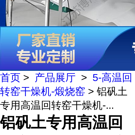
首页
>
产品展厅
>
5-高温回
转窑干燥机-煅烧窑
> 铝矾土
专用高温回转窑干燥机-...
铝矾土专用高温回