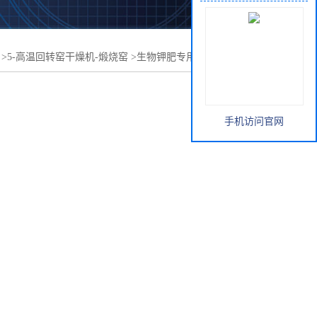
>
5-高温回转窑干燥机-煅烧窑
>
生物钾肥专用煅烧窑-高温回
手机访问官网