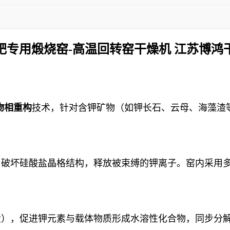
肥专用煅烧窑-高温回转窑干燥机 江苏博鸿
物相重构
技术，针对含钾矿物（如钾长石、云母、海藻渣
：
，破坏硅酸盐晶格结构，释放被束缚的钾离子。窑内采用
盐），促进钾元素与载体物质形成水溶性化合物，同步分