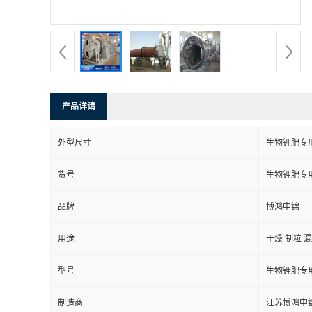
产品详请
外型尺寸
生物钾肥专
货号
生物钾肥专
品牌
博鸿中锦
用途
干燥 制粒 
型号
生物钾肥专
制造商
江苏博鸿中