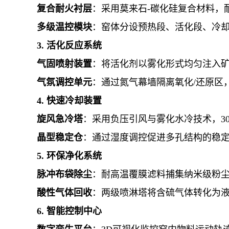
复合耐火衬层
：采用莫来石-碳化硅复合材料，
多级温控模块
：窑体分设预热段、活化段、冷
3. 活化反应系统
气固喷射装置
：将活化剂以雾化形式均匀注入
气氛调控单元
：通过氮气幕墙隔离氧化/还原区
4. 快速冷却装置
旋风急冷塔
：采用负压引风与雾化水冷技术，3
晶型稳定仓
：通过湿度调控促进多孔结构的稳
5. 环保净化系统
脉冲布袋除尘
：耐高温覆膜滤料捕集纳米级粉
酸性气体回收
：两级喷淋塔将含硫气体转化为
6. 智能控制中心