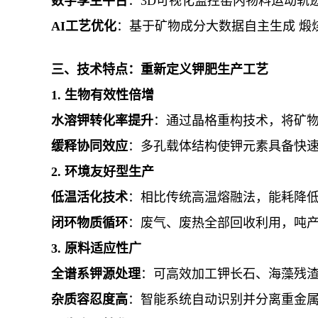
数字孪生平台
：3D可视化监控窑内物料运动轨
AI工艺优化
：基于矿物成分大数据自主生成 煅
三、技术特点：重新定义钾肥生产工艺
1. 生物有效性倍增
水溶钾转化率提升
：通过晶格重构技术，将矿物
缓释协同效应
：多孔载体结构使钾元素具备快
2. 环境友好型生产
低温活化技术
：相比传统高温熔融法，能耗降
闭环物质循环
：废气、废热全部回收利用，吨产
3. 原料适应性广
全谱系钾源处理
：可高效加工钾长石、海藻残
杂质容忍度高
：智能系统自动识别并分离重金