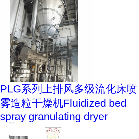
PLG系列上排风多级流化床喷
雾造粒干燥机Fluidized bed
spray granulating dryer