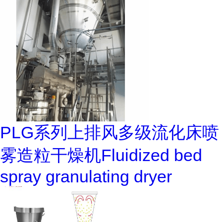
PLG系列上排风多级流化床喷
雾造粒干燥机Fluidized bed
spray granulating dryer