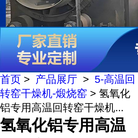
首页
>
产品展厅
>
5-高温回
转窑干燥机-煅烧窑
> 氢氧化
铝专用高温回转窑干燥机...
氢氧化铝专用高温