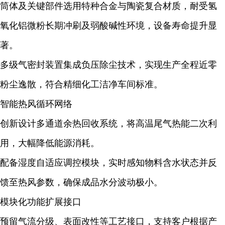
筒体及关键部件选用
特种合金与陶瓷复合材质
，耐受氢
氧化铝微粉长期冲刷及弱酸碱性环境，设备寿命提升显
著。
多级气密封装置
集成负压除尘技术，实现生产全程近零
粉尘逸散，符合精细化工洁净车间标准。
智能热风循环网络
创新设计
多通道余热回收系统
，将高温尾气热能二次利
用，大幅降低能源消耗。
配备
湿度自适应调控模块
，实时感知物料含水状态并反
馈至热风参数，确保成品水分波动极小。
模块化功能扩展接口
预留
气流分级
、
表面改性
等工艺接口，支持客户根据产