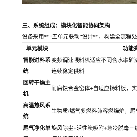
三、
系统组成：模块化智能协同架构
设备采用**“五单元联动”设计**，构建全流程
单元模块
功能
智能进料系
变频调速喂料机适应不同含水率矿
统
连续稳定供料
回转干燥主
耐腐蚀合金窑体+自适应扬料板，
机
高温热风系
生物质/燃气多燃料兼容燃烧炉，
统
尾气净化单
旋风除尘+活性炭吸附+急冷脱毒三