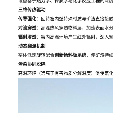
设备基于
热力学、传质学与化学反应工程
的深
三维传热驱动
传导强化
：回转窑内壁特殊材质与矿渣直接接
对流穿透
：高温热风穿透物料层，加速表面水
辐射渗透
：窑内高温环境产生红外辐射，深入
动态翻混机制
窑体低速旋转配合
创新扬料板系统
，使矿渣持续
污染协同脱除
高温环境（远高于有害物质分解温度）促使氰