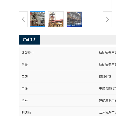
产品详请
外型尺寸
锌矿渣专用
货号
锌矿渣专用
品牌
博鸿中锦
用途
干燥 制粒 
型号
锌矿渣专用
制造商
江苏博鸿中