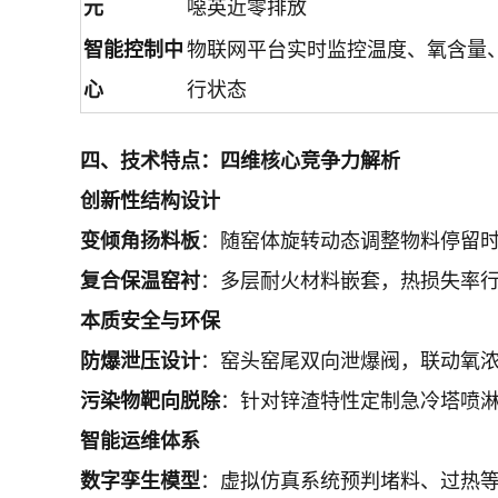
元
噁英近零排放
智能控制中
物联网平台实时监控温度、氧含量
心
行状态
四、
技术特点：四维核心竞争力解析
创新性结构设计
变倾角扬料板
：随窑体旋转动态调整物料停留
复合保温窑衬
：多层耐火材料嵌套，热损失率行
本质安全与环保
防爆泄压设计
：窑头窑尾双向泄爆阀，联动氧
污染物靶向脱除
：针对锌渣特性定制急冷塔喷
智能运维体系
数字孪生模型
：虚拟仿真系统预判堵料、过热