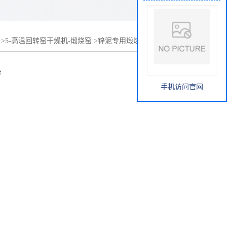
>
5-高温回转窑干燥机-煅烧窑
>
锌泥专用煅烧窑-高温回转窑
热
手机访问官网