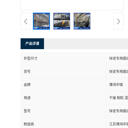
产品详请
外型尺寸
锌泥专用煅
货号
锌泥专用煅
品牌
博鸿中锦
用途
干燥 制粒 
型号
锌泥专用煅
制造商
江苏博鸿中