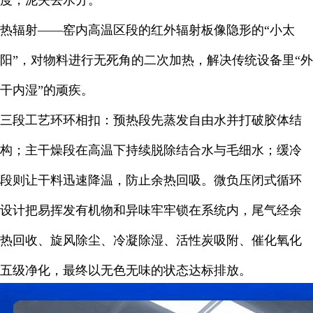
度，泥失去水分。
热辐射——窑内高温区段的红外辐射板像隐形的“小太
阳”，对物料进行无死角的二次加热，解决传统设备里“外
干内湿”的顽疾。
三段工艺环环相扣：预热段先蒸发自由水并打破胶体结
构；主干燥段在高温下持续脱除结合水与毛细水；缓冷
段则让干料迅速降温，防止余热回吸。微负压闭式循环
设计把易挥发有机物和异味牢牢锁在系统内，尾气经余
热回收、旋风除尘、冷凝除湿、活性炭吸附、催化氧化
五级净化，最终以无色无味的状态达标排放。