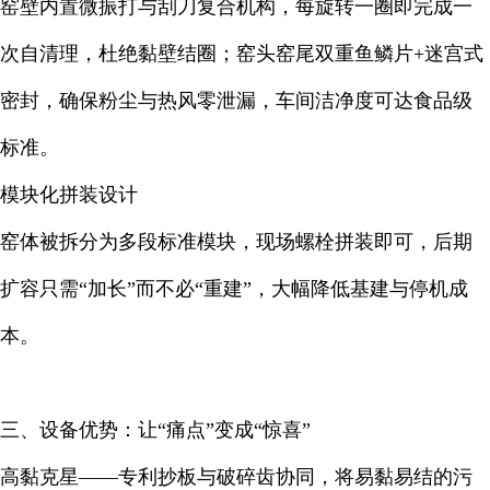
窑壁内置微振打与刮刀复合机构，每旋转一圈即完成一
次自清理，杜绝黏壁结圈；窑头窑尾双重鱼鳞片+迷宫式
密封，确保粉尘与热风零泄漏，车间洁净度可达食品级
标准。
模块化拼装设计
窑体被拆分为多段标准模块，现场螺栓拼装即可，后期
扩容只需“加长”而不必“重建”，大幅降低基建与停机成
本。
三、设备优势：让“痛点”变成“惊喜”
高黏克星——专利抄板与破碎齿协同，将易黏易结的污