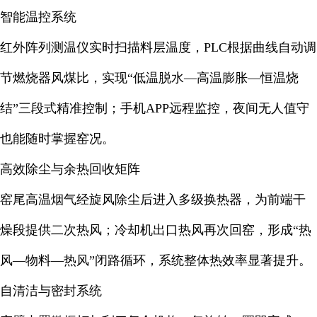
智能温控系统
红外阵列测温仪实时扫描料层温度，PLC根据曲线自动调
节燃烧器风煤比，实现“低温脱水—高温膨胀—恒温烧
结”三段式精准控制；手机APP远程监控，夜间无人值守
也能随时掌握窑况。
高效除尘与余热回收矩阵
窑尾高温烟气经旋风除尘后进入多级换热器，为前端干
燥段提供二次热风；冷却机出口热风再次回窑，形成“热
风—物料—热风”闭路循环，系统整体热效率显著提升。
自清洁与密封系统