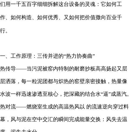
们用一千五百字细细拆解这台设备的灵魂：它如何工
作、如何构造、如何优秀、又如何把价值撒向百业千
行。
一、工作原理：三传并进的“热力协奏曲”
热传导——当污泥被窑内特制的耐磨抄板高高扬起又层
层洒落，每一粒泥团都与炽热的窑壁亲密接触，热量像
水波一样迅速渗透至核心，把深藏的结合水“逼”成蒸汽。
热对流——燃烧室生成的高温热风以 的流速逆向穿过料
幕，风与泥在空中交汇的瞬间完成能量交换：风失去温