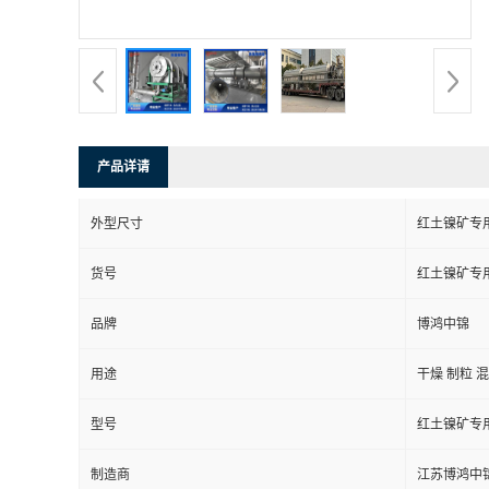
产品详请
外型尺寸
红土镍矿专
货号
红土镍矿专
品牌
博鸿中锦
用途
干燥 制粒 
型号
红土镍矿专
制造商
江苏博鸿中