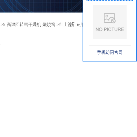
>
5-高温回转窑干燥机-煅烧窑
>
红土镍矿专用高温回转窑干
良
手机访问官网