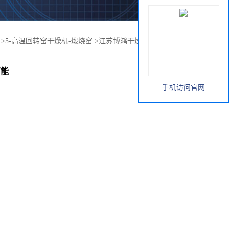
>
5-高温回转窑干燥机-煅烧窑
>
江苏博鸿干燥 玻璃纤维粉专
能
节能
手机访问官网