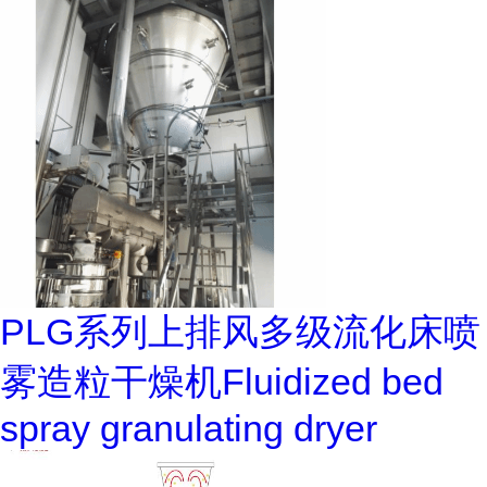
PLG系列上排风多级流化床喷
雾造粒干燥机Fluidized bed
spray granulating dryer