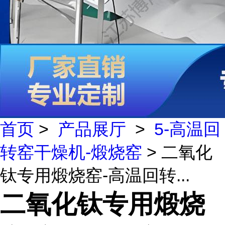
首页
>
产品展厅
>
5-高温回
转窑干燥机-煅烧窑
> 二氧化
钛专用煅烧窑-高温回转...
二氧化钛专用煅烧