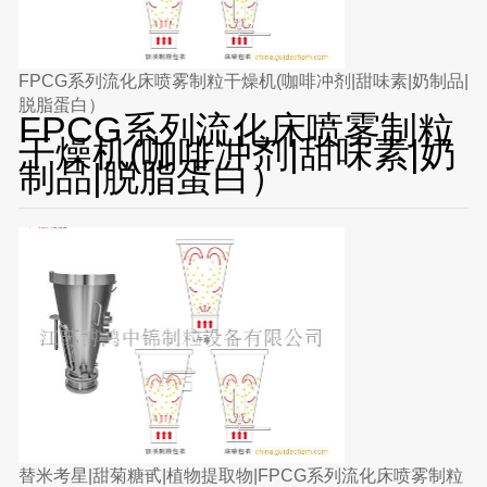
FPCG系列流化床喷雾制粒干燥机(咖啡冲剂|甜味素|奶制品|
脱脂蛋白）
FPCG系列流化床喷雾制粒
干燥机(咖啡冲剂|甜味素|奶
制品|脱脂蛋白）
替米考星|甜菊糖甙|植物提取物|FPCG系列流化床喷雾制粒