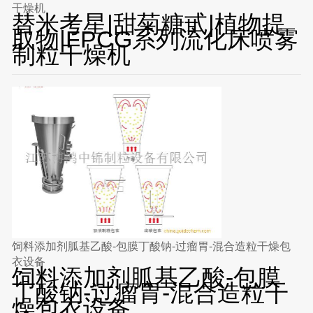
干燥机
替米考星|甜菊糖甙|植物提
取物|FPCG系列流化床喷雾
制粒干燥机
饲料添加剂胍基乙酸-包膜丁酸钠-过瘤胃-混合造粒干燥包
衣设备
饲料添加剂胍基乙酸-包膜
丁酸钠-过瘤胃-混合造粒干
燥包衣设备