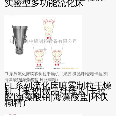
实验型多功能流化床
FL系列流化床喷雾制粒干燥机（果胶|微晶纤维素|卡拉胶|
海藻酸钠|海藻酸盐|环状糊精）
FL系列流化床喷雾制粒干燥
机（果胶|微晶纤维素|卡拉
胶|海藻酸钠|海藻酸盐|环状
糊精）