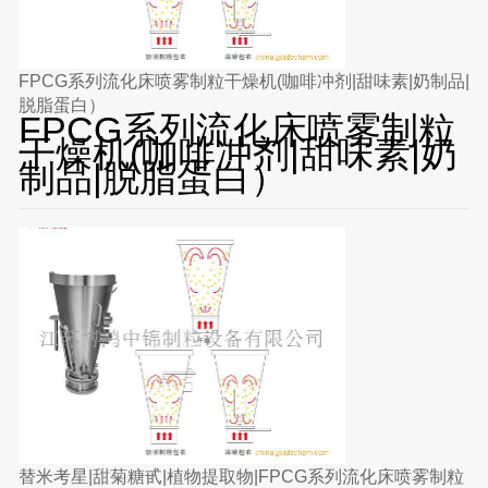
FPCG系列流化床喷雾制粒干燥机(咖啡冲剂|甜味素|奶制品|
脱脂蛋白）
FPCG系列流化床喷雾制粒
干燥机(咖啡冲剂|甜味素|奶
制品|脱脂蛋白）
替米考星|甜菊糖甙|植物提取物|FPCG系列流化床喷雾制粒