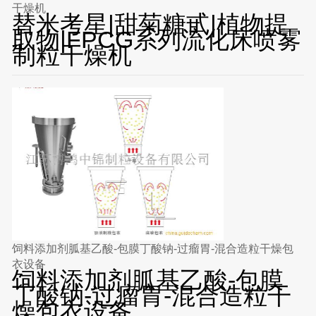
干燥机
替米考星|甜菊糖甙|植物提
取物|FPCG系列流化床喷雾
制粒干燥机
饲料添加剂胍基乙酸-包膜丁酸钠-过瘤胃-混合造粒干燥包
衣设备
饲料添加剂胍基乙酸-包膜
丁酸钠-过瘤胃-混合造粒干
燥包衣设备