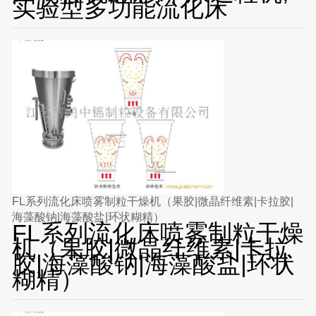
实验型多功能流化床
FL系列流化床喷雾制粒干燥机（果胶|微晶纤维素|卡拉胶|
海藻酸钠|海藻酸盐|环状糊精）
FL系列流化床喷雾制粒干燥
机（果胶|微晶纤维素|卡拉
胶|海藻酸钠|海藻酸盐|环状
糊精）