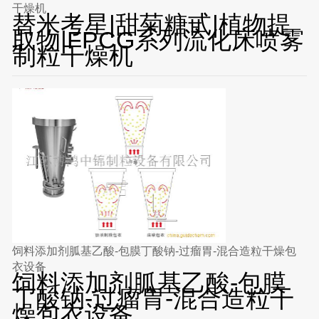
干燥机
替米考星|甜菊糖甙|植物提
取物|FPCG系列流化床喷雾
制粒干燥机
饲料添加剂胍基乙酸-包膜丁酸钠-过瘤胃-混合造粒干燥包
衣设备
饲料添加剂胍基乙酸-包膜
丁酸钠-过瘤胃-混合造粒干
燥包衣设备