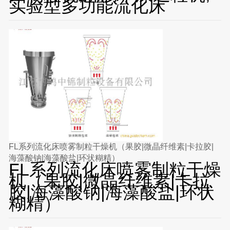
实验型多功能流化床
FL系列流化床喷雾制粒干燥机（果胶|微晶纤维素|卡拉胶|
海藻酸钠|海藻酸盐|环状糊精）
FL系列流化床喷雾制粒干燥
机（果胶|微晶纤维素|卡拉
胶|海藻酸钠|海藻酸盐|环状
糊精）