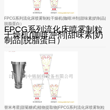
FPCG系列流化床喷雾制粒干燥机(咖啡冲剂|甜味素|奶制品|
脱脂蛋白）
FPCG系列流化床喷雾制粒
干燥机(咖啡冲剂|甜味素|奶
制品|脱脂蛋白）
替米考星|甜菊糖甙|植物提取物|FPCG系列流化床喷雾制粒