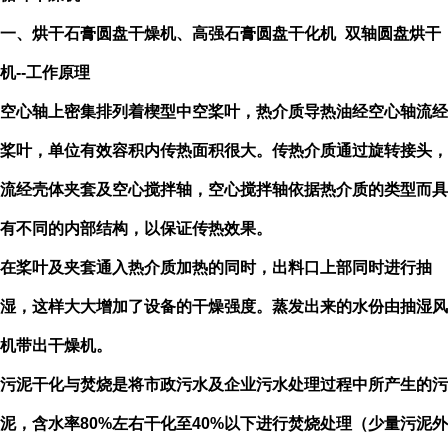
一、
烘干
石膏
圆盘
干燥机、高强石膏
圆盘
干化机
双轴圆盘烘干
机
--工作原理
空心轴上密集排列着楔型中空桨叶，热介质导热油经空心轴流经
桨叶，单位有效容积内传热面积很大。传热介质通过旋转接头，
流经壳体夹套及空心搅拌轴，空心搅拌轴依据热介质的类型而具
有不同的内部结构，以保证传热效果。
在桨叶及夹套通入热介质加热的同时，出料口上部同时进行抽
湿，这样大大增加了设备的干燥强度。蒸发出来的水份由抽湿风
机带出干燥机。
污泥干化与焚烧是将市政污水及企业污水处理过程中所产生的污
泥，含水率
80%左右干化至40%以下进行焚烧处理（少量污泥外