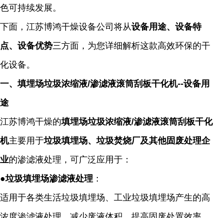
色可持续发展。
下面，
江苏博鸿干燥设备公司
将从
设备用途、设备特
点、设备优势
三方面，为您详细解析这款高效环保的干
化设备。
一、填埋场垃圾浓缩液
/渗滤液滚筒刮板干化机
--
设备用
途
江苏博鸿干燥的
填埋场垃圾浓缩液
/
渗滤液滚筒刮板干化
机
主要用于
垃圾填埋场、垃圾焚烧厂及其他固废处理企
业
的渗滤液处理，可广泛应用于：
●
垃圾填埋场渗滤液处理
：
适用于各类生活垃圾填埋场、工业垃圾填埋场产生的高
浓度渗滤液处理，减少废液体积，提高固废处置效率。