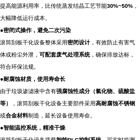
提高能源利用率，比传统蒸发结晶工艺节能
30%~50%
，
大幅降低运行成本。
●
密闭式操作，避免二次污染
滚筒刮板干化
设备整体采用
密闭设计
，有效防止有害气
体或粉尘外泄，
可配套废气处理系统
，确保排放达标，
符合环保法规。
●
耐腐蚀材质，使用寿命长
由于垃圾渗滤液中含有
强腐蚀性成分（氯化物、硫酸盐
等）
，
滚筒刮板干化
设备主要部件采用
高耐腐蚀不锈钢
或
合金材料
制造，延长设备使用寿命。
●
智能温控系统，精准干燥