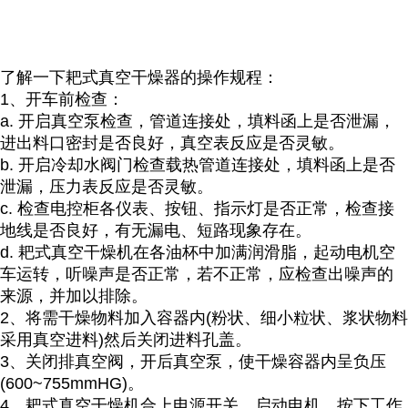
了解一下
耙式真空干燥器的操作规程：
1
、开车前检查：
a.
开启真空泵检查，管道连接处，填料函上是否泄漏，
进出料口密封是否良好，真空表反应是否灵敏。
b.
开启冷却水阀门检查载热管道连接处，填料函上是否
泄漏，压力表反应是否灵敏。
c.
检查电控柜各仪表、按钮、指示灯是否正常，检查接
地线是否良好，有无漏电、短路现象存在。
d.
耙式真空干燥机在各油杯中加满润滑脂，起动电机空
车运转，听噪声是否正常，若不正常，应检查出噪声的
来源，并加以排除。
2
、将需干燥物料加入容器内
(
粉状、细小粒状、浆状物料
采用真空进料
)
然后关闭进料孔盖。
3
、关闭排真空阀，开后真空泵，使干燥容器内呈负压
(600~755mmHG)
。
4
、耙式真空干燥机合上电源开关，启动电机，按下工作