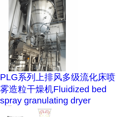
PLG系列上排风多级流化床喷
雾造粒干燥机Fluidized bed
spray granulating dryer