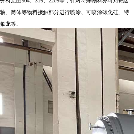
分材质由
304
、
316
、
2205
等，针对特殊物料亦可对耙齿
轴、筒体等物料接触部分进行喷涂、可喷涂碳化硅、特
氟龙等。