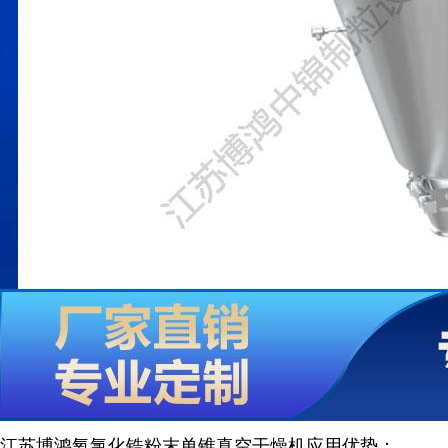
江苏博鸿
氧氯化锆粉末单锥真空干燥机
应用优势：