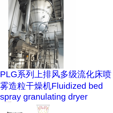
PLG系列上排风多级流化床喷
雾造粒干燥机Fluidized bed
spray granulating dryer