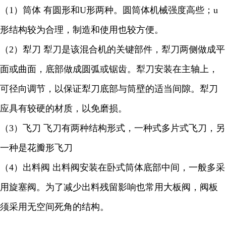
（1）筒体 有圆形和U形两种。圆筒体机械强度高些；u
形结构较为合理，制造和使用也较方便。
（2）犁刀 犁刀是该混合机的关键部件，犁刀两侧做成平
面或曲面，底部做成圆弧或锯齿。犁刀安装在主轴上，
可径向调节，以保证犁刀底部与筒壁的适当间隙。犁刀
应具有较硬的材质，以免磨损。
（3）飞刀 飞刀有两种结构形式，一种式多片式飞刀，另
一种是花瓣形飞刀
（4）出料阀 出料阀安装在卧式筒体底部中间，一般多采
用旋塞阀。为了减少出料残留影响也常用大板阀，阀板
须采用无空间死角的结构。