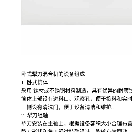
卧式犁刀混合机的设备组成
1. 卧式筒体
采用 钛材或不锈钢材料制造，具有优异的耐腐
筒体上部设有进料口、观察孔，便于投料和实
一侧设有清洗门，便于设备清洁和维护。
2. 犁刀组轴
犁刀安装在主轴上，根据设备容积大小合理布
犁刀形状和角度经过特殊设计，能够有效翻动