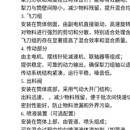
犁刀与筒壁间隙小，减少物料残留，提升混合
3. 飞刀组
安装在筒体侧面，由副电机直接驱动，高速旋
对物料进行强烈的剪切和分散，特别适合处理
飞刀组的存在显著提高了混合效率和混合质量
4. 传动部分
由主电机、摆线针轮减速机、联轴器等组成；
提供稳定、可靠的动力输出，确保犁刀组轴以
传动系统结构紧凑，运行平稳，噪音低。
5. 出料阀
安装在筒体底部，采用气动大开门结构；
出料迅速、 ，减少物料残留，便于批次间快速
密封性能好，防止物料泄漏和外界污染。
6. 喷液装置（可选配置）
安装在筒体上部，由管道、喷头组成；
可在混合过程中均匀喷洒液体添加剂（如菌液