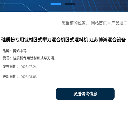
您当前的位置：
网站首页
>
产品展厅
机 江苏博鸿混合设备
硅质粉专用钛材卧式犁刀混合机卧式混料机 江苏博鸿混合设备
品牌：
博鸿中锦
货号：
硅质粉专用钛材卧式犁刀混...
发布日期：
2025-07-24
更新日期：
2026-08-08
发送咨询信息