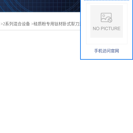
>
2系列混合设备
>
硅质粉专用钛材卧式犁刀混合机卧式混料
手机访问官网