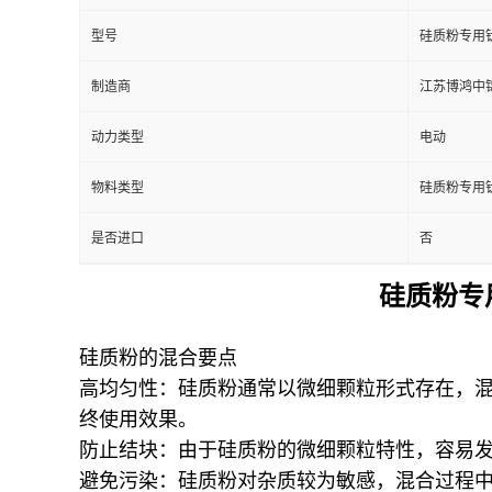
型号
硅质粉专用
制造商
江苏博鸿中
动力类型
电动
物料类型
硅质粉专用
是否进口
否
硅质粉专
硅质粉的混合要点
高均匀性：硅质粉通常以微细颗粒形式存在，
终使用效果。
防止结块：由于硅质粉的微细颗粒特性，容易
避免污染：硅质粉对杂质较为敏感，混合过程