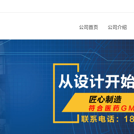
公司首页
公司介绍