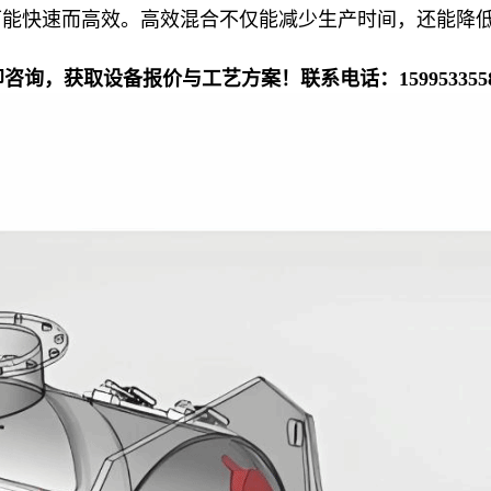
可能快速而高效。高效混合不仅能减少生产时间，还能降
咨询，获取设备报价与工艺方案！联系电话：159953355