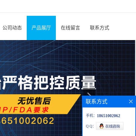
公司动态
产品展厅
在线留言
联系方式
联系方式
手机：
18651002062
Q Q：