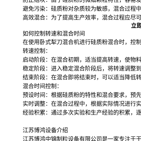
避免污染：硅质粉对杂质较为敏感，混合过程
高效混合：为了提高生产效率，混合过程应尽
立即
如何控制转速和混合时间
在使用卧式犁刀混合机进行硅质粉混合时，控
转速控制：
启动阶段：在混合初期，适当提高转速，使物
稳定阶段：进入稳定混合阶段后，将转速调整
结束阶段：在混合即将结束时，可以适当降低
混合时间控制：
预设时间：根据硅质粉的特性和混合要求，预
实时调整：在混合过程中，根据实际情况进行实
经验积累：通过多次实验和生产经验的积累，
江苏博鸿设备介绍
江苏博鸿中锦制粒设备有限公司是一家专注于