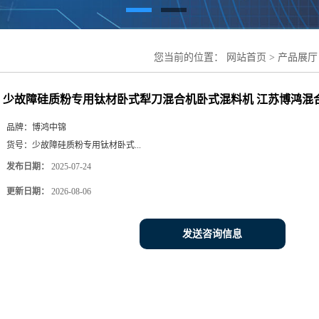
您当前的位置：
网站首页
>
产品展厅
式混料机 江苏博鸿混合设备
少故障硅质粉专用钛材卧式犁刀混合机卧式混料机 江苏博鸿混
品牌：
博鸿中锦
货号：
少故障硅质粉专用钛材卧式...
发布日期：
2025-07-24
更新日期：
2026-08-06
发送咨询信息