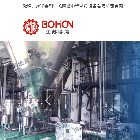
你好，欢迎来到江苏博鸿中锦制粒设备有限公司官网！