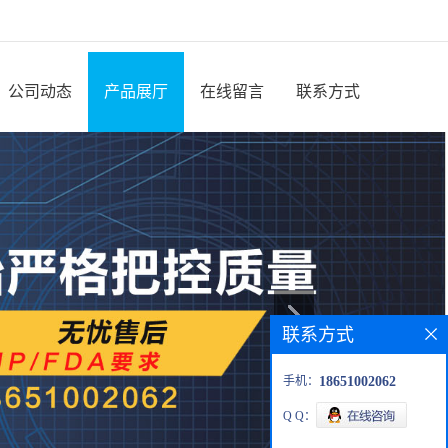
公司动态
产品展厅
在线留言
联系方式
联系方式
手机：
18651002062
Q Q：