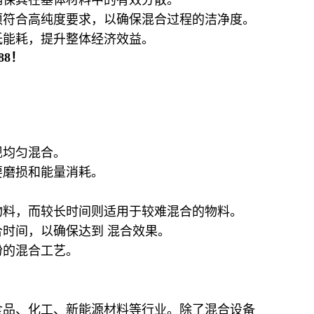
须符合高纯度要求，以确保混合过程的洁净度。
低能耗，提升整体经济效益。
88！
现均匀混合。
要磨损和能量消耗。
物料，而较长时间则适用于较难混合的物料。
时间，以确保达到 混合效果。
粉的混合工艺。
食品、化工、新能源材料等行业。除了混合设备