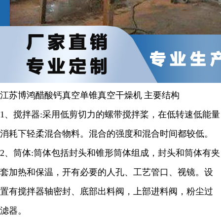
江苏博鸿
醋酸钙
真空单锥
真空
干燥机
主要结构
1、
搅拌器
:
采用低剪切力的螺带搅拌桨，在低转速低能量
消耗下轻柔混合物料。混合的强度和混合时间都较低。
2
、筒体
:
筒体包括封头和锥形筒体组成，封头和筒体有夹
套加热和保温，开有必要的人孔、工艺管口、视镜。设
置有搅拌器轴密封、底部出料阀，上部进料阀，粉尘过
滤器。