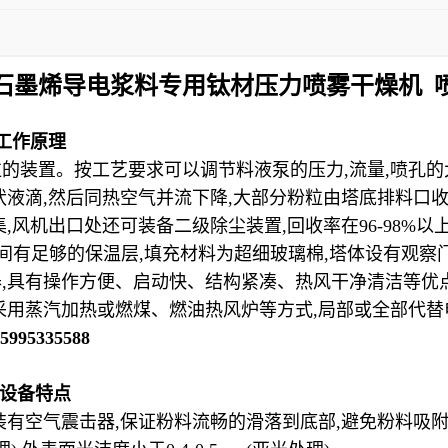
石墨烯导电浆料专用钛材压力喷雾干燥机 
工作原理
粒的装置。按工艺要求可以调节料液泵的压力
,
流量
,
喷孔的
状液滴
,
然后同热空气并流下降
,
大部分粉粒由塔底排料口
集
,
风机出口处还可装备二级除尘装置
,
回收率在
96-98%
以
间有足够的保温层
,
填充材料为超细玻璃棉
,
塔体设有观察
器
,
具有操作方便、启动快、结构紧凑、热风干净清洁等优
采用蒸汽加热或燃煤、燃油热风炉等方式
,
局部或全部代替
5995335588
设备特点
装有空气震击器
,
保证粉料流畅的滑落到底部
,
避免粉料吸