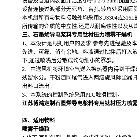
设备及管道内表面光洁度小于
0.2-0.3um(
镜面处
设备连接过渡部分无死角、盲孔
,
转角处采用圆
本机组所有与物料接触处均采用
SUS304
或
316L
所传输的介质的中立性
,
还是从耐腐蚀性以及从
三、
石墨烯导电浆料专用钛材压力喷雾干燥机
1、
本设计是根据用户的要求
,
参考先进经验及本
先进、可靠、留有余地。料液通过搅拌后打入
下
,
通过喷嘴后分散成均匀细小的雾群。
2
、由送风机将环境空气送入换热器内得到干燥
残留水分。干粉随同尾气进入两级旋风除尘器
,
出料口流出。
3
、本系统的控制系统采用
PLC
触摸控制。
江苏博鸿定制石墨烯导电浆料专用钛材压力喷
四、适用物料
喷雾干燥粒