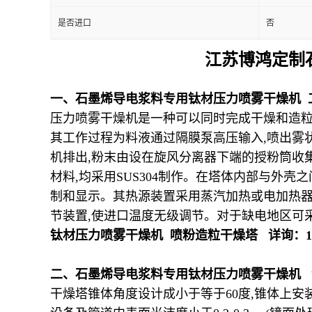
是否进口
否
江苏博鸿定制
一、
石墨烯导电浆料专用钛材压力喷雾干燥机 
压力喷雾干燥机是一种可以同时完成干燥和造
其工作过程为料液通过隔膜泵高压输入
,
喷出雾
机排出
,
粉末由设在旋风分离器下端的授粉筒收
材料
,
均采用
SUS304
制作。在塔体内部与外壳之
制和显示。其热源装置采用蒸汽加热或电加热
节装置
,
使进口温度无级调节。对于缺电地区可
钛材压力喷雾干燥机 喷粉造粒干燥塔
详询：
1
二、
石墨烯导电浆料专用钛材压力喷雾干燥机
干燥塔锥体角度设计成小于等于
60
度
,
锥体上安