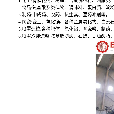
1.
化工
:
有催化剂、树脂、合成洗衣粉、油脂类、
2.
食品
:
氨基酸及类似物、调味料、蛋白质、淀
3.
制药
:
中成药、农药、抗生素、医药冲剂等。
4.
陶瓷
:
瓷土、氧化镁、各种金属氧化物、白云
5.
喷雾造粒
:
各种肥体、氧化铝、陶瓷粉、制药
6.
喷雾冷却造粒
:
胺基脂肪酸、石蜡、甘油酸脂