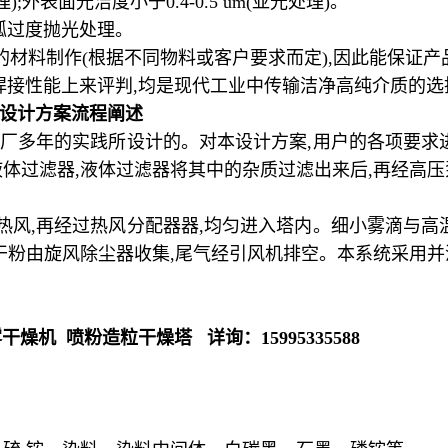
理
);
外表面光洁度小于
0.4-0.5 um(
亚光处理
)
。
弧过度抛光处理。
的材料制作
(
根据不同物料或客户要求而定
),
因此能保证产
焊接性能上来评判
,
均是现代工业中传输洁净高纯介质的选
设计方案流程阐述
厂多年的实践所设计的。对本设计方案
,
用户的各项要求
液体过滤器
,
液体过滤器将其中的杂质过滤出来后
,
再经高压
热风
,
再经过热风分配器器
,
均匀进入塔内。细小雾滴与高
干粉由旋风除尘器收集
,
尾气经引风机排空。本系统采用并
雾干燥机 喷粉造粒干燥塔
详询：
15995335588