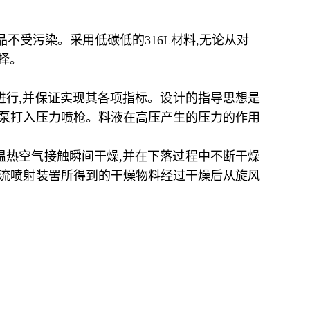
品不受污染。采用低碳低的
316L
材料
,
无论从对
择。
进行
,
并保证实现其各项指标。设计的指导思想是
泵打入压力喷枪。料液在高压产生的压力的作用
温热空气接触瞬间干燥
,
并在下落过程中不断干燥
流喷射装罟所得到的干燥物料经过干燥后从旋风