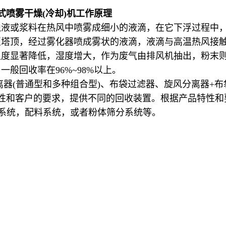
式喷雾干燥
(
冷却
)
机工作原理
浊液或浆料在热风中喷雾成细小的液滴，在它下浮过程中
至塔顶，经过雾化器喷成雾状的液滴，液滴与高温热风接
温度显著降低，湿度增大，作为废气由排风机抽出，粉末
，一般回收率在
96%~98%
以上。
离器
(
普通型和多种组合型
)
、布袋过滤器、旋风分离器
+
布
性和客户的要求，提供不同的回收装置。根据产品特性和
系统，配料系统，或者粉体筛分系统等。