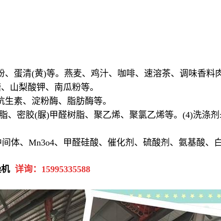
粉、蛋清
(
黄
)
等。燕麦、鸡汁、咖啡、速溶茶、调味香料
糖、山梨酸钾、南瓜粉等。
抗生素、淀粉酶、脂肪酶等。
脂、密胶
(
脲
)
甲醛树脂、聚乙烯、聚氯乙烯等。
(4)
洗涤剂
中间体、
Mn3o4
、甲醛硅酸、催化剂、硫酸剂、氨基酸、
燥机
详询：15995335588