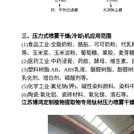
三、
压力式喷雾干燥
(
冷却
)
机应用范围
(1)
食品工业
:
全脂奶粉、胳朊、可可奶粉、代乳
等。玉米浆、玉米淀粉、葡萄糖、果胶、麦芽
(2)
医药工业
:
中药浸膏、药胶、酵母、维生素、
(3)
塑料树脂
:AB
、
ABS
乳液、脲醛树脂、酚醛树
乳化剂、增白剂、磷酸剂等。
(5)
化学工业
:
氟化钠
(
钾
)
、碱性染料颜料、染料
(6)
陶瓷
:
氧化铝、瓷砖材料、氧化镁、滑石等。
江苏博鸿定制植物提取物专用钛材压力喷雾干