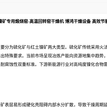
镍矿专用煅烧窑-高温回转窑干燥机 博鸿干燥设备 高效节
要分为硫化矿与红土镍矿两大类型。硫化矿传统采用火法
提出特殊要求。当前市场呈现冶炼产能向资源地集中趋势
与耐腐蚀性双重标准。下游新能源行业对高纯度镍化合物
镍矿表层易形成硬化壳阻碍内部水分扩散，导致干燥周期