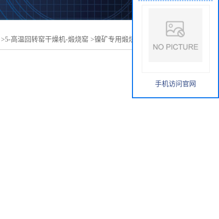
>
5-高温回转窑干燥机-煅烧窑
>
镍矿专用煅烧窑-高温回转窑
手机访问官网