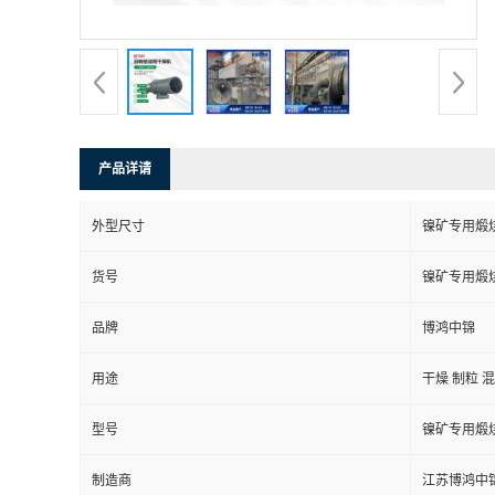
产品详请
外型尺寸
镍矿专用煅
货号
镍矿专用煅
品牌
博鸿中锦
用途
干燥 制粒 
型号
镍矿专用煅
制造商
江苏博鸿中