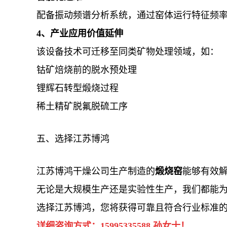
配备振动频谱分析系统，通过窑体运行特征频
4、产业应用价值延伸
该设备技术可迁移至同类矿物处理领域，如：
钴矿焙烧前的脱水预处理
锂辉石转型煅烧过程
稀土精矿脱氟脱硫工序
五、选择江苏博鸿
江苏博鸿干燥公司生产制造的
煅烧窑
能够有效
无论是大规模生产还是实验性生产，我们都能
选择江苏博鸿，您将获得可靠且符合行业标准
详细咨询方式：
15995335588
孙女士！