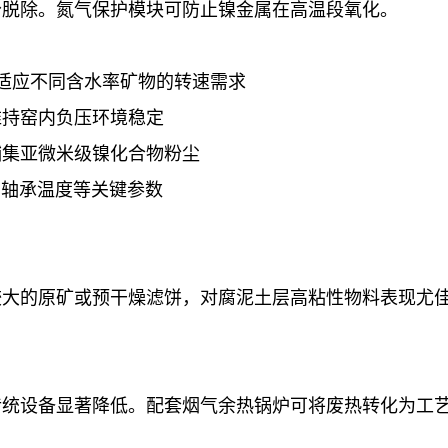
分脱除。氮气保护模块可防止镍金属在高温段氧化。
适应不同含水率矿物的转速需求
维持窑内负压环境稳定
捕集亚微米级镍化合物粉尘
、轴承温度等关键参数
较大的原矿或预干燥滤饼，对腐泥土层高粘性物料表现尤
传统设备显著降低。配套烟气余热锅炉可将废热转化为工