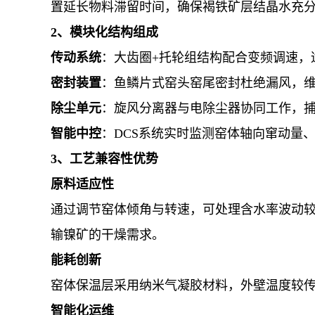
置延长物料滞留时间，确保褐铁矿层结晶水充
2、模块化结构组成
传动系统
：大齿圈+托轮组结构配合变频调速，
密封装置
：鱼鳞片式窑头窑尾密封杜绝漏风，
除尘单元
：旋风分离器与电除尘器协同工作，
智能中控
：DCS系统实时监测窑体轴向窜动量
3、工艺兼容性优势
原料适应性
通过调节窑体倾角与转速，可处理含水率波动
输镍矿的干燥需求。
能耗创新
窑体保温层采用纳米气凝胶材料，外壁温度较
智能化运维