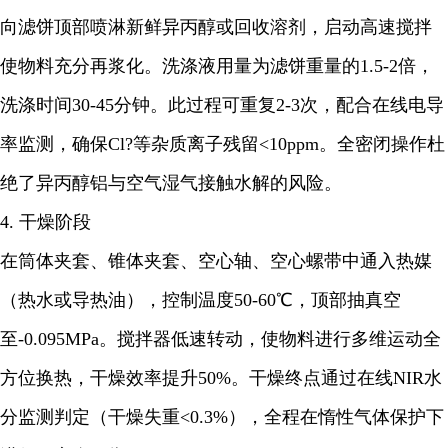
向滤饼顶部喷淋新鲜异丙醇或回收溶剂，启动高速搅拌
使物料充分再浆化。洗涤液用量为滤饼重量的1.5-2倍，
洗涤时间30-45分钟。此过程可重复2-3次，配合在线电导
率监测，确保Cl?等杂质离子残留<10ppm。全密闭操作杜
绝了异丙醇铝与空气湿气接触水解的风险。
4. 干燥阶段
在筒体夹套、锥体夹套、空心轴、空心螺带中通入热媒
（热水或导热油），控制温度50-60℃，顶部抽真空
至-0.095MPa。搅拌器低速转动，使物料进行多维运动全
方位换热，干燥效率提升50%。干燥终点通过在线NIR水
分监测判定（干燥失重<0.3%），全程在惰性气体保护下