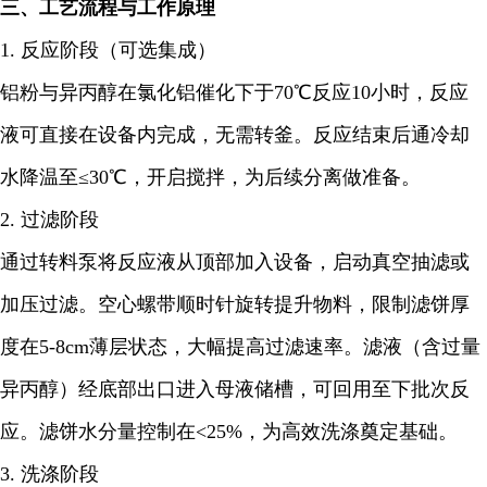
三、工艺流程与工作原理
1. 反应阶段（可选集成）
铝粉与异丙醇在氯化铝催化下于70℃反应10小时，反应
液可直接在设备内完成，无需转釜。反应结束后通冷却
水降温至≤30℃，开启搅拌，为后续分离做准备。
2. 过滤阶段
通过转料泵将反应液从顶部加入设备，启动真空抽滤或
加压过滤。空心螺带顺时针旋转提升物料，限制滤饼厚
度在5-8cm薄层状态，大幅提高过滤速率。滤液（含过量
异丙醇）经底部出口进入母液储槽，可回用至下批次反
应。滤饼水分量控制在<25%，为高效洗涤奠定基础。
3. 洗涤阶段