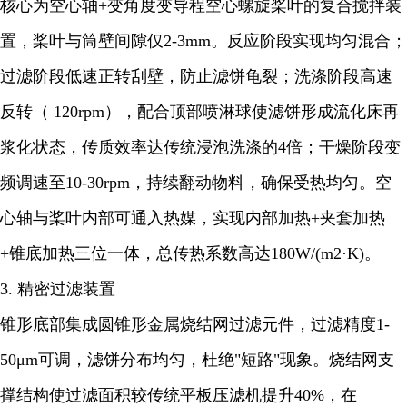
核心为空心轴+变角度变导程空心螺旋桨叶的复合搅拌装
置，桨叶与筒壁间隙仅2-3mm。反应阶段实现均匀混合；
过滤阶段低速正转刮壁，防止滤饼龟裂；洗涤阶段高速
反转（ 120rpm），配合顶部喷淋球使滤饼形成流化床再
浆化状态，传质效率达传统浸泡洗涤的4倍；干燥阶段变
频调速至10-30rpm，持续翻动物料，确保受热均匀。空
心轴与桨叶内部可通入热媒，实现内部加热+夹套加热
+锥底加热三位一体，总传热系数高达180W/(m2·K)。
3. 精密过滤装置
锥形底部集成圆锥形金属烧结网过滤元件，过滤精度1-
50μm可调，滤饼分布均匀，杜绝"短路"现象。烧结网支
撑结构使过滤面积较传统平板压滤机提升40%，在