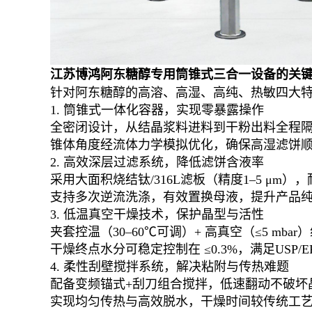
江苏博鸿阿东糖醇专用筒锥式三合一设备的关
针对阿东糖醇的高溶、高湿、高纯、热敏四大
1. 筒锥式一体化容器，实现零暴露操作
全密闭设计，从结晶浆料进料到干粉出料全程
锥体角度经流体力学模拟优化，确保高湿滤饼顺畅
2. 高效深层过滤系统，降低滤饼含液率
采用大面积烧结钛/316L滤板（精度1–5 μm
支持多次逆流洗涤，有效置换母液，提升产品纯度至
3. 低温真空干燥技术，保护晶型与活性
夹套控温（30–60℃可调）+ 高真空（≤5 mb
干燥终点水分可稳定控制在 ≤0.3%，满足USP/
4. 柔性刮壁搅拌系统，解决粘附与传热难题
配备变频锚式+刮刀组合搅拌，低速翻动不破坏
实现均匀传热与高效脱水，干燥时间较传统工艺