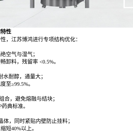
键特性
特性，江苏博鸿进行专项结构优化：
隔绝空气与湿气；
卸料，残留率 <0.5%。
），耐水耐醇，通量大；
≥99.5%。
ar）组合，避免熔融与结块；
EP药典标准。
晶体，同时紧贴内壁防止挂料；
缩短40%以上。