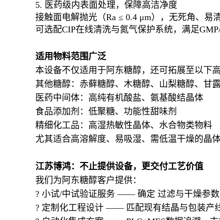
5. 医药级内表面处理，保障高洁净度
接触面电解抛光（Ra ≤ 0.4 μm），无死角、易
可选配CIP在线清洗与氮气保护系统，满足GMP
适用物料范围广泛
本设备不仅适用于阿东糖醇，还可拓展至以下
其他糖醇：赤藓糖醇、木糖醇、山梨糖醇、甘
医药中间体：高纯有机酸盐、氨基酸结晶体
食品添加剂：低聚糖、功能性甜味剂
精细化工品：高湿热敏性晶体、水合物类物料
尤其适合高溶解度、易吸湿、需低温干燥的晶
江苏博鸿：不止提供设备，更交付工艺价值
我们为阿东糖醇客户提供：
? 小试/中试验证服务 —— 确定 过滤与干燥参数
? 定制化工程设计 —— 匹配现有结晶与包装产