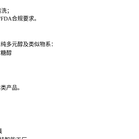
清洗；
/FDA合规要求。
高纯多元醇及类似物系：
露糖醇
体类产品。
线