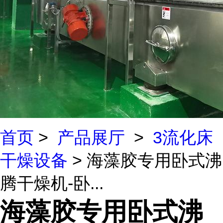
首页
>
产品展厅
>
3流化床
干燥设备
> 海藻胶专用卧式沸
腾干燥机-卧...
海藻胶专用卧式沸