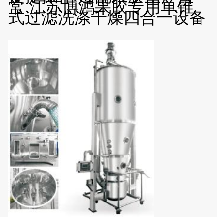
常 江苏博鸿果胶专用单锥
式过滤洗涤干燥四合一设备